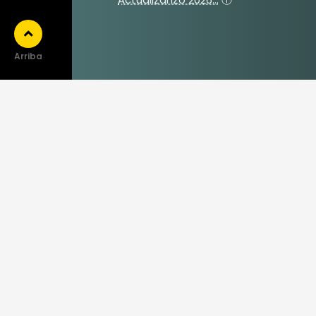
Arriba
TripAdvisor
Google
Shera Zad





Panamá