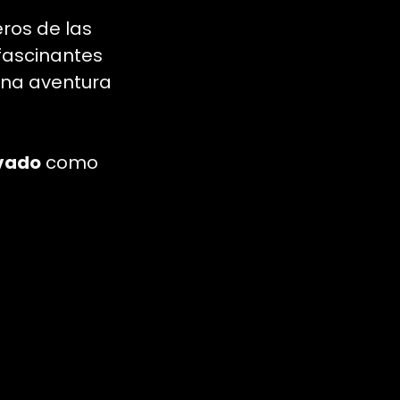
eros de las
 fascinantes
 una aventura
vado
como