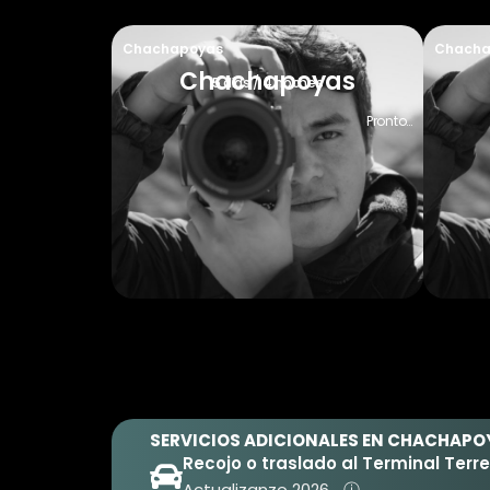
Chachapoyas
Chacha
Chachapoyas
5 días / 4 noches
Pronto…
SERVICIOS ADICIONALES EN CHACHAPO
Recojo o traslado al Terminal Terre
Actualizanzo 2026...
ⓘ