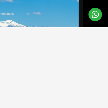
Nicole





Colombia