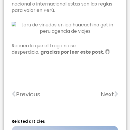
nacional o internacional estas son las reglas
para volar en Perú.
Recuerda que el trago no se
desperdicia,
gracias por leer este post
. 😇
Ant
Sig
Previous
Next
Related articles