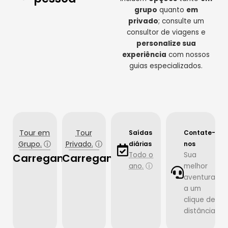
grupo
quanto
em
privado
; consulte um
consultor de viagens e
personalize sua
experiência
com nossos
guias especializados.
Tour em
Tour
Saídas
Contate-
Grupo.
ⓘ
Privado.
ⓘ
diárias
nos
Todo o
Sua
Carregando…
Carregando…
ano.
ⓘ
melhor
aventura
a um
clique de
distância