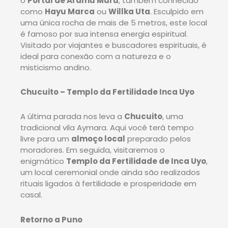
o
Portal de Aramu Muru
, também conhecido
como
Hayu Marca
ou
Willka Uta
. Esculpido em
uma única rocha de mais de 5 metros, este local
é famoso por sua intensa energia espiritual.
Visitado por viajantes e buscadores espirituais, é
ideal para conexão com a natureza e o
misticismo andino.
Chucuito – Templo da Fertilidade Inca Uyo
A última parada nos leva a
Chucuito
, uma
tradicional vila Aymara. Aqui você terá tempo
livre para um
almoço local
preparado pelos
moradores. Em seguida, visitaremos o
enigmático
Templo da Fertilidade de Inca Uyo
,
um local ceremonial onde ainda são realizados
rituais ligados à fertilidade e prosperidade em
casal.
Retorno a Puno