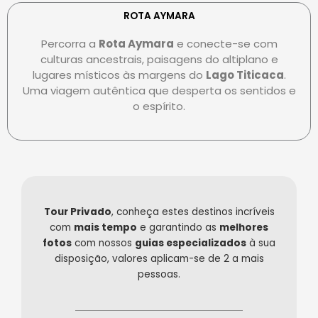
e
r
e
r
s
-
ROTA AYMARA
c
-
p
Percorra a
Rota Aymara
e conecte-se com
a
c
a
culturas ancestrais, paisagens do altiplano e
r
l
y
lugares místicos às margens do
Lago Titicaca
.
d
u
Uma viagem autêntica que desperta os sentidos e
b
o espírito.
Tour Privado
, conheça estes destinos incríveis
com
mais tempo
e garantindo as
melhores
fotos
com nossos
guias especializados
à sua
disposição, valores aplicam-se de 2 a mais
pessoas.