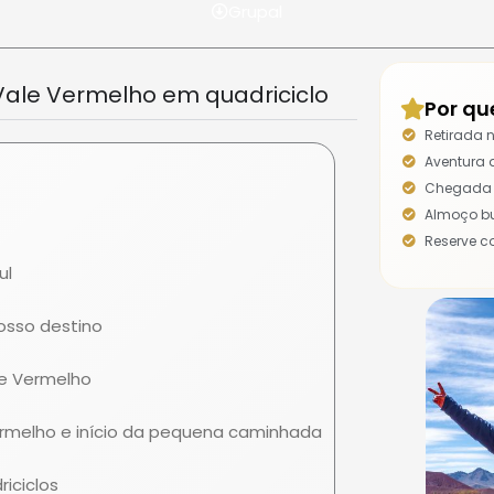
Grupal
Vale Vermelho em quadriciclo
Por qu
Retirada n
Aventura 
Chegada 
Almoço bu
Reserve 
ul
osso destino
le Vermelho
rmelho e início da pequena caminhada
iciclos