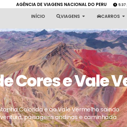
AGÊNCIA DE VIAGENS NACIONAL DO PERU
5:37
Abrir Viagens
Ab
INÍCIO
VIAGENS
CARROS
e Cores e Vale 
tanha Colorida e ao Vale Vermelho saindo
aventura, paisagens andinas e caminhada