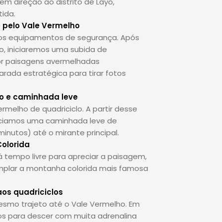
 em direção ao distrito de Layo,
ida.
o pelo Vale Vermelho
 os equipamentos de segurança. Após
, iniciaremos uma subida de
r paisagens avermelhadas
rada estratégica para tirar fotos
ho e caminhada leve
melho de quadriciclo. A partir desse
niciamos uma caminhada leve de
nutos) até o mirante principal.
olorida
 tempo livre para apreciar a paisagem,
templar a montanha colorida mais famosa
aos quadriciclos
mo trajeto até o Vale Vermelho. Em
los para descer com muita adrenalina