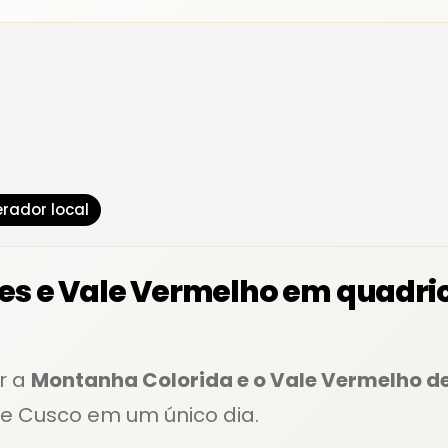
-
v
i
s
a
rador local
s e Vale Vermelho em quadric
r a
Montanha Colorida e o Vale Vermelho d
e Cusco em um único dia.