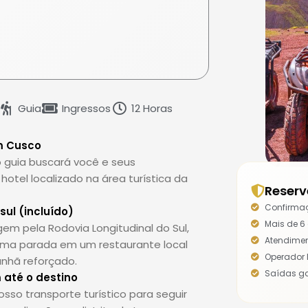
Guia
Ingressos
12 Horas
em Cusco
o guia buscará você e seus
tel localizado na área turística da
Reserv
Confirma
ul (incluído)
Mais de 6
em pela Rodovia Longitudinal do Sul,
Atendimen
uma parada em um restaurante local
Operador 
nhã reforçado.
Saídas g
 até o destino
o transporte turístico para seguir