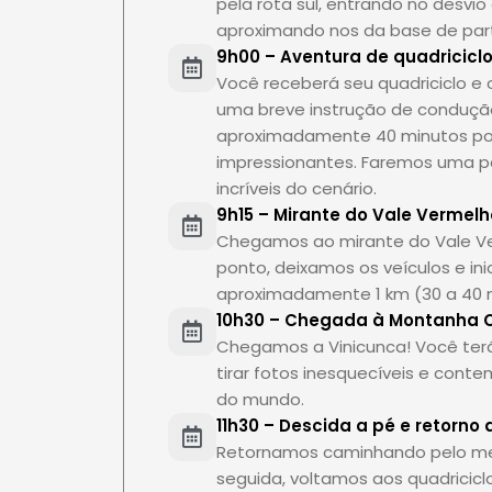
pela rota sul, entrando no desvio
aproximando nos da base de part
9h00 – Aventura de quadricicl
Você receberá seu quadriciclo e
uma breve instrução de condução
aproximadamente 40 minutos po
impressionantes. Faremos uma pa
incríveis do cenário.
9h15 – Mirante do Vale Vermel
Chegamos ao mirante do Vale Ver
ponto, deixamos os veículos e i
aproximadamente 1 km (30 a 40 mi
10h30 – Chegada à Montanha C
Chegamos a Vinicunca! Você terá
tirar fotos inesquecíveis e con
do mundo.
11h30 – Descida a pé e retorno 
Retornamos caminhando pelo mes
seguida, voltamos aos quadricic