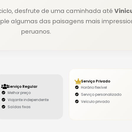
iciclo, desfrute de uma caminhada até
Vinic
le algumas das paisagens mais impressio
peruanos.
Serviço Privado
Serviço Regular
Horário flexível
Melhor preço
Serviço personalizado
Viajante independente
Veículo privado
Saídas fixas