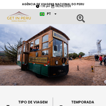
Ir
AGÊNCIA DE VIAGENS NACIONAL DO PERU
1:35 pm
08/08/2026
para
EN
o
PT
ES
conteúdo
BONDE CUSCO
TIPO DE VIAGEM
TEMPORADA
Cusco