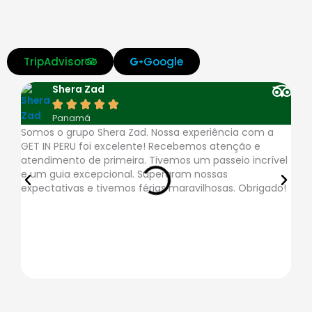
c
c
c
c
c
-
-
-
-
-
v
m
d
a
a
TripAdvisor
Google
i
a
i
m
p
Shera Zad
s
s
n
e
p





Panamá
a
t
e
x
l
Somos o grupo Shera Zad. Nossa experiência com a
A a
GET IN PERU foi excelente! Recebemos atenção e
muit
e
r
e
atendimento de primeira. Tivemos um passeio incrível
resp
e um guia excepcional. Superaram nossas
logí
r
s
-
expectativas e tivemos férias maravilhosas. Obrigado!
pon
rote
c
-
p
a
c
a
r
l
y
d
u