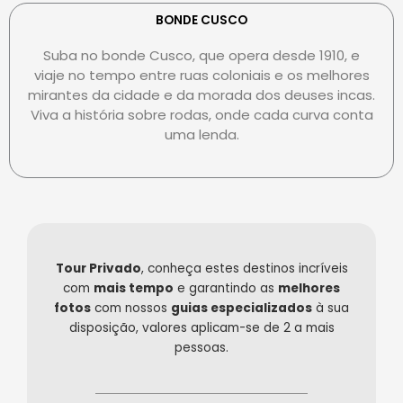
e
r
e
r
s
-
BONDE CUSCO
c
-
p
Suba no bonde Cusco, que opera desde 1910, e
a
c
a
viaje no tempo entre ruas coloniais e os melhores
r
l
y
mirantes da cidade e da morada dos deuses incas.
d
u
Viva a história sobre rodas, onde cada curva conta
b
uma lenda.
Tour Privado
, conheça estes destinos incríveis
com
mais tempo
e garantindo as
melhores
fotos
com nossos
guias especializados
à sua
disposição, valores aplicam-se de 2 a mais
pessoas.