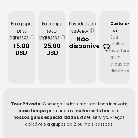
Em grupo
Em grupo
Privado tudo
Contate-
sem
com
incluído
ⓘ
nos
ingressos
ⓘ
ingressos
ⓘ
Sua
Não
melhor
15.00
25.00
disponível
aventura
USD
USD
a um
clique de
distância
Tour Privado:
Conheça todos estes destinos incríveis;
mais tempo
para tirar as
melhores fotos
com
nossos guias especializados
a seu serviço. Preços
aplicáveis a grupos de 2 ou mais pessoas.