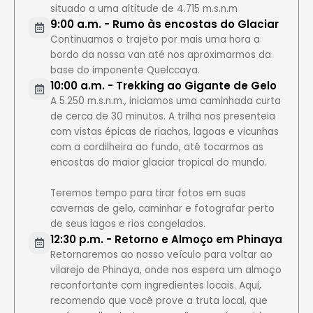
situado a uma altitude de 4.715 m.s.n.m
9:00 a.m. - Rumo às encostas do Glaciar
Continuamos o trajeto por mais uma hora a
bordo da nossa van até nos aproximarmos da
base do imponente Quelccaya.
10:00 a.m. - Trekking ao Gigante de Gelo
A 5.250 m.s.n.m., iniciamos uma caminhada curta
de cerca de 30 minutos. A trilha nos presenteia
com vistas épicas de riachos, lagoas e vicunhas
com a cordilheira ao fundo, até tocarmos as
encostas do maior glaciar tropical do mundo.
Teremos tempo para tirar fotos em suas
cavernas de gelo, caminhar e fotografar perto
de seus lagos e rios congelados.
12:30 p.m. - Retorno e Almoço em Phinaya
Retornaremos ao nosso veículo para voltar ao
vilarejo de Phinaya, onde nos espera um almoço
reconfortante com ingredientes locais. Aqui,
recomendo que você prove a truta local, que