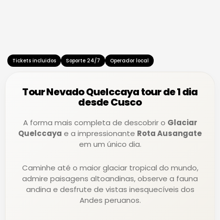
r
-
s
c
p
-
a
a
c
r
y
l
d
u
Tickets incluidos
Soporte 24/7
Operador local
b
Tour Nevado Quelccaya tour de 1 dia
desde Cusco
A forma mais completa de descobrir o
Glaciar
Quelccaya
e a impressionante
Rota Ausangate
em um único dia.
Caminhe até o maior glaciar tropical do mundo,
admire paisagens altoandinas, observe a fauna
andina e desfrute de vistas inesquecíveis dos
Andes peruanos.