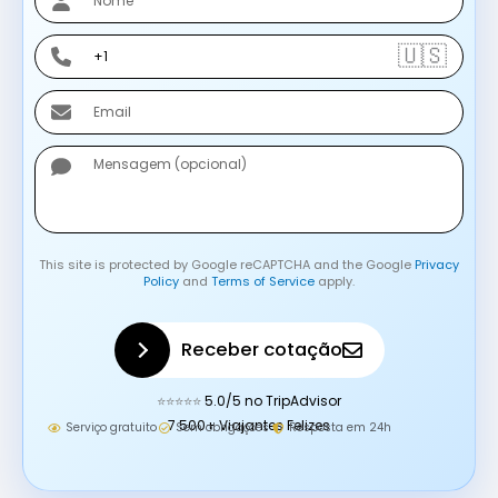
O
M
W
🇺🇸
E
H
A
E
T
M
S
A
M
A
I
E
P
L
N
P
S
A
This site is protected by Google reCAPTCHA and the Google
Privacy
G
Policy
and
Terms of Service
apply.
E
M
Receber cotação
⭐⭐⭐⭐⭐
5.0/5 no TripAdvisor
7.500+ Viajantes Felizes
Serviço gratuito
Sem obrigações
Resposta em 24h