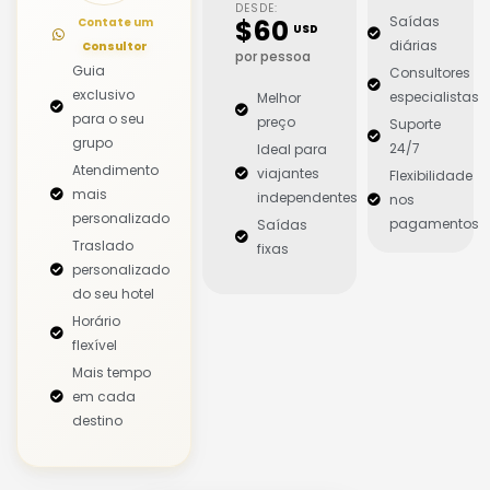
DESDE:
Saídas
$60
Contate um
USD
diárias
Consultor
por pessoa
Guia
Consultores
exclusivo
especialistas
Melhor
para o seu
preço
Suporte
grupo
24/7
Ideal para
Atendimento
viajantes
Flexibilidade
mais
independentes
nos
personalizado
pagamentos
Saídas
Traslado
fixas
personalizado
do seu hotel
Horário
flexível
Mais tempo
em cada
destino