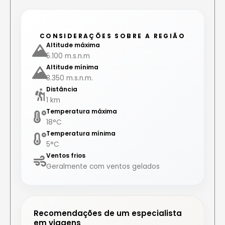
CONSIDERAÇÕES SOBRE A REGIÃO
Altitude máxima
5.100 m.s.n.m
Altitude mínima
3.350 m.s.n.m.
Distância
1 km
Temperatura máxima
18°C
Temperatura mínima
5°C
Ventos frios
Geralmente com ventos gelados
Recomendações de um especialista
em viagens