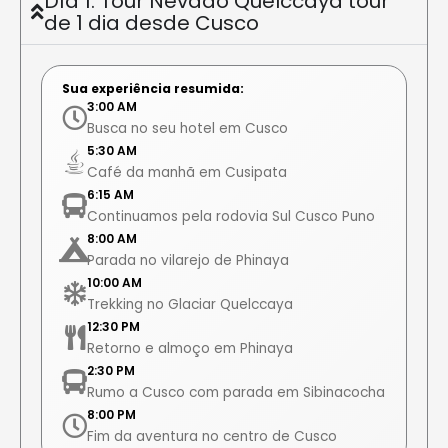
Día 1: Tour Nevado Quelccaya tour
de 1 dia desde Cusco
Sua experiência resumida:
3:00 AM
Busca no seu hotel em Cusco
5:30 AM
Café da manhã em Cusipata
6:15 AM
Continuamos pela rodovia Sul Cusco Puno
8:00 AM
Parada no vilarejo de Phinaya
10:00 AM
Trekking no Glaciar Quelccaya
12:30 PM
Retorno e almoço em Phinaya
2:30 PM
Rumo a Cusco com parada em Sibinacocha
8:00 PM
Fim da aventura no centro de Cusco