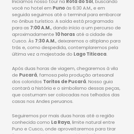
Iniciamos nosso tour na
Rota do Sol
, buscando
você no hotel em
Puno
às 6:30 A.M., e em
seguida seguimos até o terminal para embarcar
no ônibus turístico. A saída está programada
para as
7:00 A.M.
, dando início a um percurso de
aproximadamente
10 horas
até a cidade de
Cusco. Às
7:30 A.M.
, deixaremos o altiplano para
trás e, como despedida, contemplaremos pela
última vez a majestade do
Lago Titicaca
.
Após duas horas de viagem, chegaremos à vila
de
Pucará
, famosa pela produção artesanal
dos coloridos
Toritos de Pucará
. Nosso guia
contará a história e o simbolismo dessas peças,
que costumam ser colocadas nos telhados das
casas nos Andes peruanos.
Seguiremos por mais duas horas até a região
conhecida como
La Raya
, limite natural entre
Puno e Cusco, onde aproveitaremos para tirar