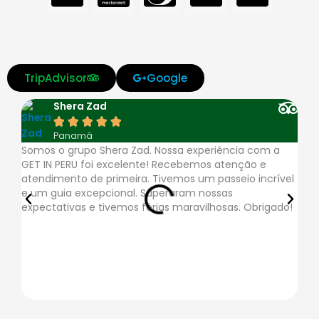
c
c
c
c
c
-
-
-
-
-
v
m
d
a
a
TripAdvisor
Google
i
a
i
m
p
Shera Zad
s
s
n
e
p





Panamá
a
t
e
x
l
Somos o grupo Shera Zad. Nossa experiência com a
A a
GET IN PERU foi excelente! Recebemos atenção e
muit
e
r
e
atendimento de primeira. Tivemos um passeio incrível
resp
e um guia excepcional. Superaram nossas
logí
r
s
-
expectativas e tivemos férias maravilhosas. Obrigado!
pon
rote
c
-
p
a
c
a
r
l
y