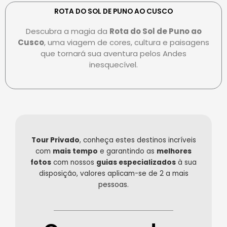
e
r
e
r
s
-
ROTA DO SOL DE PUNO AO CUSCO
c
-
p
Descubra a magia da
Rota do Sol de Puno ao
a
c
a
Cusco
, uma viagem de cores, cultura e paisagens
r
l
y
que tornará sua aventura pelos Andes
d
u
inesquecível.
b
Tour Privado
, conheça estes destinos incríveis
com
mais tempo
e garantindo as
melhores
fotos
com nossos
guias especializados
à sua
disposição, valores aplicam-se de 2 a mais
pessoas.