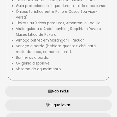
Traslados: hotel – estação de ônibus – hotel.
Guia profissional bilíngue durante todo o percurso.
Ônibus turístico entre Puno e Cusco (ou vice-
versa).
Tickets turísticos para Uros, Amantaní e Taquile.
Visita guiada a Andahuaylillas, Raqchi, La Raya e
Museu Lítico de Pukará.
Almoço buffet em Maranganí – Sicuani.
Serviço a bordo (bebidas quentes: chá, café,
mate de coca, camomila, anis).
Banheiros a bordo.
Oxigênio disponível.
Sistema de aquecimento.
Não Inclui
O que levar!