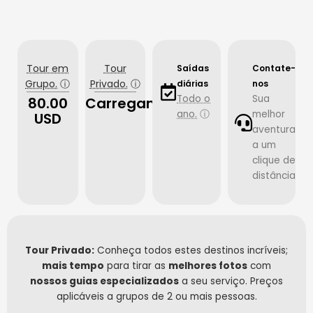
Tour em
Tour
Saídas
Contate-
Grupo.
ⓘ
Privado.
ⓘ
diárias
nos
Todo o
Sua
80.00
Carregando…
ano.
ⓘ
melhor
USD
aventura
a um
clique de
distância
Tour Privado:
Conheça todos estes destinos incríveis;
mais tempo
para tirar as
melhores fotos
com
nossos guias especializados
a seu serviço. Preços
aplicáveis a grupos de 2 ou mais pessoas.