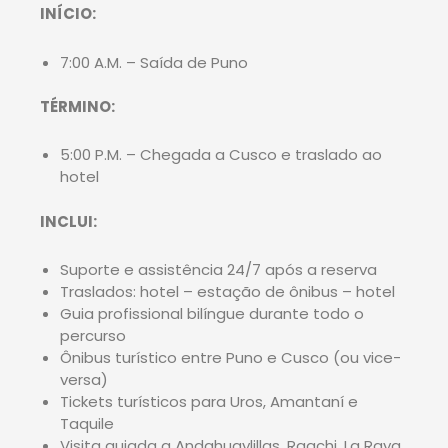
INÍCIO:
7:00 A.M. – Saída de Puno
TÉRMINO:
5:00 P.M. – Chegada a Cusco e traslado ao
hotel
INCLUI:
Suporte e assistência 24/7 após a reserva
Traslados: hotel – estação de ônibus – hotel
Guia profissional bilíngue durante todo o
percurso
Ônibus turístico entre Puno e Cusco (ou vice-
versa)
Tickets turísticos para Uros, Amantaní e
Taquile
Visita guiada a Andahuaylillas, Raqchi, La Raya