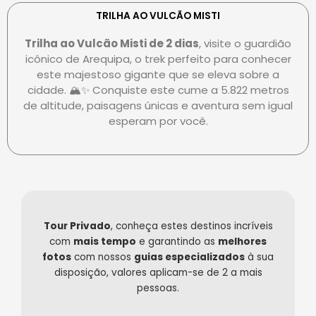
e
r
e
r
s
-
TRILHA AO VULCÃO MISTI
c
-
p
Trilha ao Vulcão Misti de 2 dias
, visite o guardião
a
c
a
icônico de Arequipa, o trek perfeito para conhecer
r
l
y
este majestoso gigante que se eleva sobre a
d
u
cidade. 🏔️✨ Conquiste este cume a 5.822 metros
b
de altitude, paisagens únicas e aventura sem igual
esperam por você.
Tour Privado
, conheça estes destinos incríveis
com
mais tempo
e garantindo as
melhores
fotos
com nossos
guias especializados
à sua
disposição, valores aplicam-se de 2 a mais
pessoas.