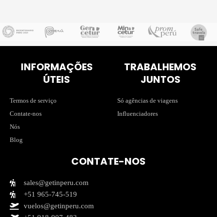
INFORMAÇÕES
TRABALHEMOS
ÚTEIS
JUNTOS
Termos de serviço
Só agências de viagens
Contate-nos
Influenciadores
Nós
Blog
CONTATE-NOS
sales@getinperu.com
+51 965-745-519
vuelos@getinperu.com