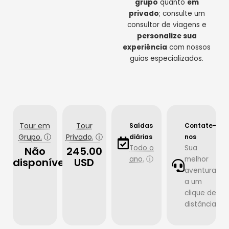
grupo
quanto
em
privado
; consulte um
consultor de viagens e
personalize sua
experiência
com nossos
guias especializados.
Tour em
Tour
Saídas
Contate-
Grupo.
ⓘ
Privado.
ⓘ
diárias
nos
Todo o
Sua
Não
245.00
ano.
ⓘ
melhor
disponível
USD
aventura
a um
clique de
distância