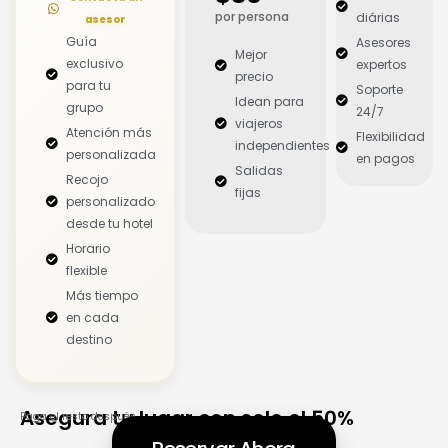
por persona
diárias
asesor
Guía
Asesores
Mejor
exclusivo
expertos
precio
para tu
Soporte
Idean para
grupo
24/7
viajeros
Atención más
Flexibilidad
independientes
personalizada
en pagos
Salidas
Recojo
fijas
personalizado
desde tu hotel
Horario
flexible
Más tiempo
en cada
destino
Asegura tu lugar con solo el 50%
Paga el resto después