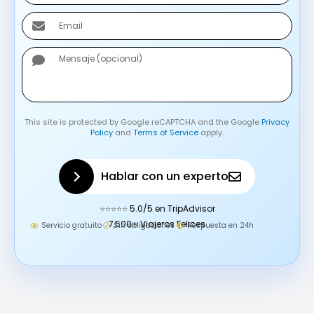
R
A
E
E
T
M
S
A
M
A
I
E
P
L
N
P
S
A
This site is protected by Google reCAPTCHA and the Google
Privacy
J
Policy
and
Terms of Service
apply.
E
Hablar con un experto
⭐⭐⭐⭐⭐
5.0/5 en TripAdvisor
7,500+ Viajeros Felices
Servicio gratuito
Sin obligaciones
Respuesta en 24h