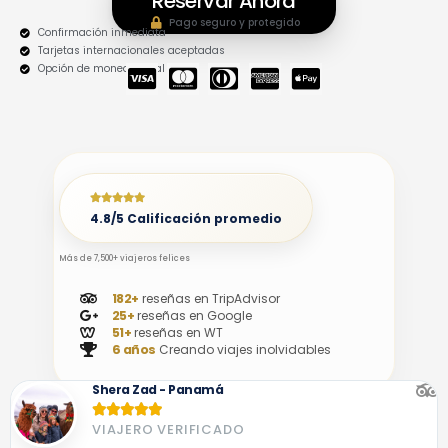
Reservar Ahora
Pago seguro y protegido
Confirmación inmediata
Tarjetas internacionales aceptadas
Opción de moneda local
C
C
C
C
C
C
C
C
C
C
-
-
-
-
-
V
M
D
A
A
I
A
I
M
P
S
S
N
E
P
4.8/5 Calificación promedio
A
T
E
X
L
E
R
E
Más de 7,500+ viajeros felices
R
S
-
182+
reseñas en TripAdvisor
C
-
P
25+
reseñas en Google
A
C
A
51+
reseñas en WT
6 años
Creando viajes inolvidables
R
L
Y
D
U
Shera Zad - Panamá
B





VIAJERO VERIFICADO