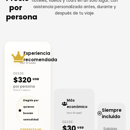
hoteles, vuelos y tours en un solo lugar, con
por
asistencia personalizada antes, durante y
después de tu viaje.
persona
Experiencia
recomendada
Tour Privado
DESDE:
$320
USD
por persona
Mínimo 2 viajeros
Más
Elegido por
económico
quienes
Siempre
Tour Grupal
buscan
incluido
comodidad
DESDE:
$30
USD
Salidas
Contacta un