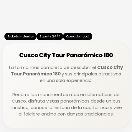
r
-
s
c
p
-
a
a
c
r
y
l
d
u
b
Tickets incluidos
Soporte 24/7
Operador local
Cusco City Tour Panorámico 180
La forma más completa de descubrir el
Cusco City
Tour Panorámico 180
y sus principales atractivos
en una sola experiencia.
Recorre los monumentos más emblemáticos de
Cusco, disfruta vistas panorámicas desde un bus
turístico, conoce la historia de la capital inca y vive
el folclore andino con danzas tradicionales.