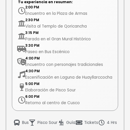
Tu experiencia en resumen:
2:00 PM
Encuentro en la Plaza de Armas
2:30 PM
Visita al Templo de Qoricancha
3:15 PM
Parada en el Gran Mural Histórico
3:30 PM
Paseo en Bus Escénico
4:00 PM
Encuentro con personajes tradicionales
4:30 PM
Escenificación en Laguna de Huayllarccocha
5:00 PM
Elaboración de Pisco Sour
6:00 PM
Retorno al centro de Cusco
Bus
Pisco Sour
Guía
Tickets
4 Hrs