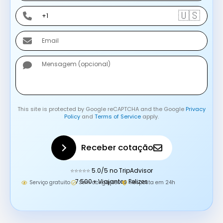
M
W
🇺🇸
E
H
A
E
T
M
S
A
M
A
I
E
P
L
N
P
S
A
This site is protected by Google reCAPTCHA and the Google
Privacy
G
Policy
and
Terms of Service
apply.
E
M
Receber cotação
⭐⭐⭐⭐⭐
5.0/5 no TripAdvisor
7.500+ Viajantes Felizes
Serviço gratuito
Sem obrigações
Resposta em 24h