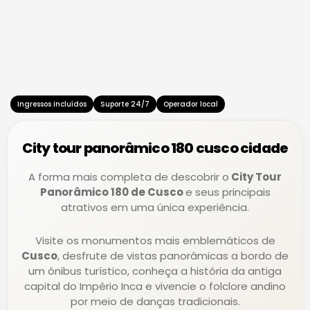
e
e
r
r
-
s
c
p
-
a
a
c
r
y
l
d
u
b
Ingressos incluídos
Suporte 24/7
Operador local
City tour panorâmico 180 cusco cidade
A forma mais completa de descobrir o
City Tour
Panorâmico 180 de Cusco
e seus principais
atrativos em uma única experiência.
Visite os monumentos mais emblemáticos de
Cusco
, desfrute de vistas panorâmicas a bordo de
um ônibus turístico, conheça a história da antiga
capital do Império Inca e vivencie o folclore andino
por meio de danças tradicionais.