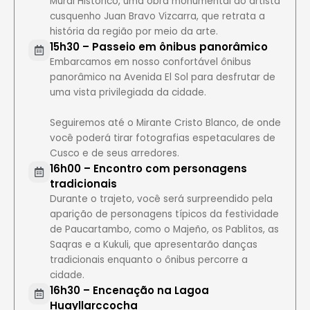
Mural Histórico, uma obra monumental do artista
cusquenho Juan Bravo Vizcarra, que retrata a
história da região por meio da arte.
15h30 – Passeio em ônibus panorâmico
Embarcamos em nosso confortável ônibus
panorâmico na Avenida El Sol para desfrutar de
uma vista privilegiada da cidade.
Seguiremos até o Mirante Cristo Blanco, de onde
você poderá tirar fotografias espetaculares de
Cusco e de seus arredores.
16h00 – Encontro com personagens
tradicionais
Durante o trajeto, você será surpreendido pela
aparição de personagens típicos da festividade
de Paucartambo, como o Majeño, os Pablitos, as
Saqras e a Kukuli, que apresentarão danças
tradicionais enquanto o ônibus percorre a
cidade.
16h30 – Encenação na Lagoa
Huayllarccocha