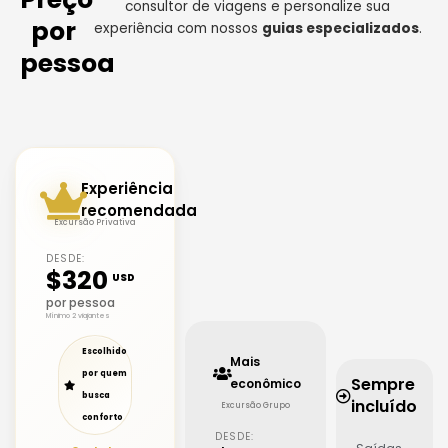
consultor de viagens e personalize sua
por
experiência com nossos
guias especializados
.
pessoa
Experiência
recomendada
Excursão Privativa
DESDE:
$320
USD
por pessoa
Mínimo 2 viajantes
Escolhido
Mais
por quem
Sempre
econômico
busca
incluído
Excursão Grupo
conforto
DESDE: