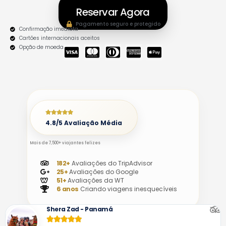
Reservar Agora
Pagamento seguro e protegido
Confirmação imediata
Cartões internacionais aceitos
Opção de moeda local
C
C
C
C
C
C
C
C
C
C
-
-
-
-
-
V
M
D
A
A
I
A
I
M
P
S
S
N
E
P
4.8/5 Avaliação Média
A
T
E
X
L
E
R
E
Mais de 7,500+ viajantes felizes
R
S
-
182+
Avaliações do TripAdvisor
C
-
P
25+
Avaliações do Google
A
C
A
51+
Avaliações da WT
6 anos
Criando viagens inesquecíveis
R
L
Y
D
U
Shera Zad - Panamá
B




