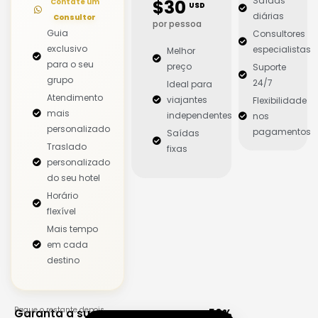
Saídas
$30
Contate um
USD
diárias
Consultor
por pessoa
Guia
Consultores
exclusivo
especialistas
Melhor
para o seu
preço
Suporte
grupo
24/7
Ideal para
Atendimento
viajantes
Flexibilidade
mais
independentes
nos
personalizado
pagamentos
Saídas
Traslado
fixas
personalizado
do seu hotel
Horário
flexível
Mais tempo
em cada
destino
Pague o restante depois
Garanta a sua vaga com apenas 50%