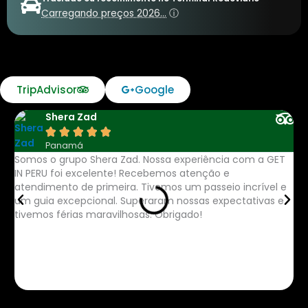
Carregando preços 2026…
ⓘ
TripAdvisor
Google
Shera Zad





Panamá
Somos o grupo Shera Zad. Nossa experiência com a GET
A 
IN PERU foi excelente! Recebemos atenção e
mu
atendimento de primeira. Tivemos um passeio incrível e
re
um guia excepcional. Superaram nossas expectativas e
lo
tivemos férias maravilhosas. Obrigado!
po
Se