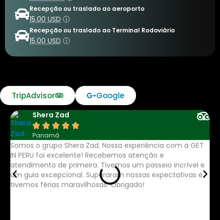
Recepção ou traslado ao aeroporto
15.00 USD
ⓘ
Recepção ou traslado ao Terminal Rodoviário
15.00 USD
ⓘ
TripAdvisor
Google
Shera Zad





Panamá
Somos o grupo Shera Zad. Nossa experiência com a GET
A 
IN PERU foi excelente! Recebemos atenção e
mu
atendimento de primeira. Tivemos um passeio incrível e
re
um guia excepcional. Superaram nossas expectativas e
lo
tivemos férias maravilhosas. Obrigado!
po
Se