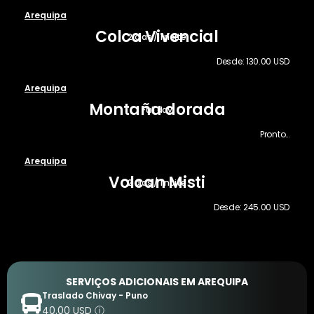
Arequipa
Colca Vivencial
2 dias / 1 noite
Desde: 130.00 USD
Arequipa
Montaña dorada
Full day
Pronto…
Arequipa
Volcan Misti
2 dias / 1 noite
Desde: 245.00 USD
SERVIÇOS ADICIONAIS EM AREQUIPA
Traslado Chivay - Puno
40.00 USD
ⓘ