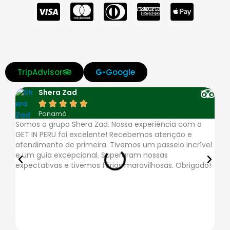
C
C
C
C
C
c
c
c
c
c
-
-
-
-
-
v
m
d
a
a
TripAdvisor
Google
i
a
i
m
p
Shera Zad
s
s
n
e
p





Panamá
a
t
e
x
l
Somos o grupo Shera Zad. Nossa experiência com a
A a
GET IN PERU foi excelente! Recebemos atenção e
muit
e
r
e
atendimento de primeira. Tivemos um passeio incrível
resp
e um guia excepcional. Superaram nossas
logí
r
s
-
expectativas e tivemos férias maravilhosas. Obrigado!
pon
rote
c
-
p
a
c
a