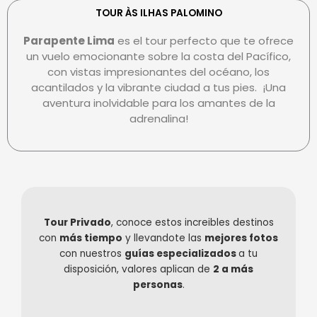
r
s
-
TOUR ÀS ILHAS PALOMINO
c
-
p
Parapente
Lima
es el tour perfecto que te ofrece
a
c
a
un vuelo emocionante sobre la costa del Pacífico,
r
l
y
con vistas impresionantes del océano, los
d
u
acantilados y la vibrante ciudad a tus pies. ¡Una
b
aventura inolvidable para los amantes de la
adrenalina!
Tour Privado
, conoce estos increibles destinos
con
más tiempo
y llevandote las
mejores fotos
con nuestros
guías especializados
a tu
disposición, valores aplican de
2 a más
personas
.