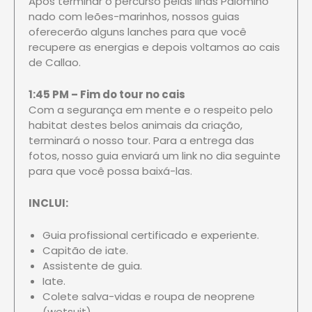
Após terminar o percurso pelas Ilhas Palomino
nado com leões-marinhos, nossos guias
oferecerão alguns lanches para que você
recupere as energias e depois voltamos ao cais
de Callao.
1:45 PM – Fim do tour no cais
Com a segurança em mente e o respeito pelo
habitat destes belos animais da criação,
terminará o nosso tour. Para a entrega das
fotos, nosso guia enviará um link no dia seguinte
para que você possa baixá-las.
INCLUI:
Guia profissional certificado e experiente.
Capitão de iate.
Assistente de guia.
Iate.
Colete salva-vidas e roupa de neoprene
(wetsuit).