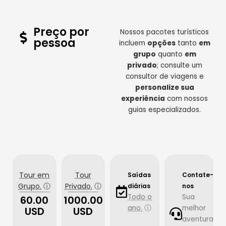
Preço por
Nossos pacotes turísticos
pessoa
incluem
opções
tanto
em
grupo
quanto
em
privado
; consulte um
consultor de viagens e
personalize sua
experiência
com nossos
guias especializados.
Tour em
Tour
Saídas
Contate-
Grupo.
ⓘ
Privado.
ⓘ
diárias
nos
Todo o
Sua
60.00
1000.00
ano.
ⓘ
melhor
USD
USD
aventura